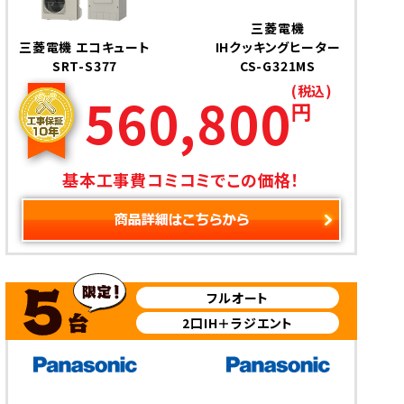
三菱電機
三菱電機 エコキュート
IHクッキングヒーター
SRT-S377
CS-G321MS
(税込)
560,800
円
基本工事費コミコミでこの価格！
フルオート
2口IH＋ラジエント