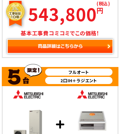
(税込)
543,800
円
基本工事費コミコミでこの価格！
フルオート
2口IH＋ラジエント