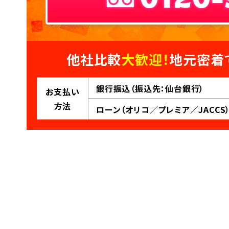
他社比較
大歓迎！
地元密着
銀行振込（振込先：仙台銀行）
お支払い
方法
ローン（オリコ／プレミア／JACCS）