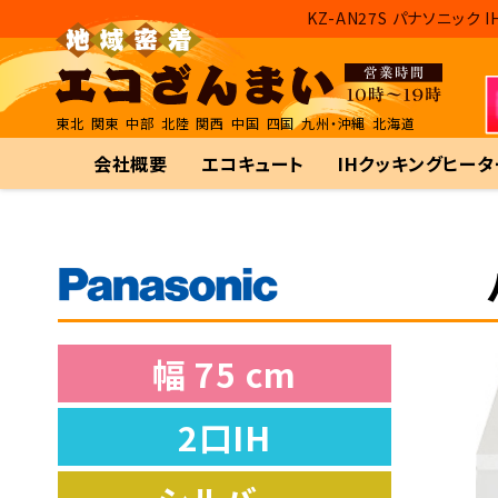
KZ-AN27S パナソニッ
東北
関東
中部
北陸
関西
中国
四国
九州・沖縄
北海道
会社概要
エコキュート
IHクッキングヒータ
幅 75 cm
2口IH