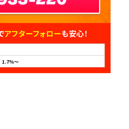
で
アフターフォロー
も安心！
 1.7％～