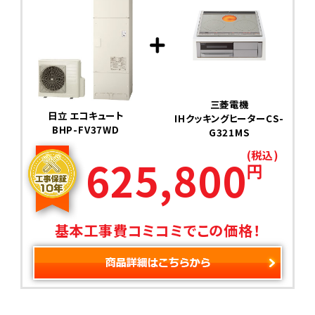
三菱電機
日立 エコキュート
IHクッキングヒーターCS-
BHP-FV37WD
G321MS
(税込)
625,800
円
基本工事費コミコミでこの価格！