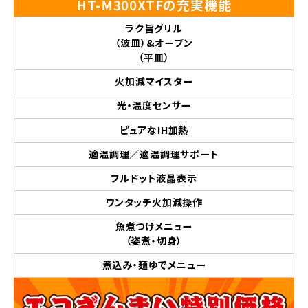
HT-M300XTFの充実機能
ラク旨グリル
（波皿）&オーブン
（平皿）
火加減マイスター
光・温度センサー
ピュアなIH加熱
適温調理／適温調理サポート
フルドット液晶表示
ワンタッチ火加減操作
魚煮つけメニュー
（姿煮・切身）
煮込み・麺ゆでメニュー