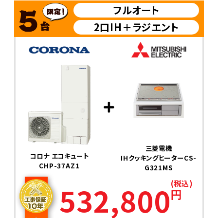
フルオート
2口IH＋ラジエント
三菱電機
コロナ エコキュート
IHクッキングヒーターCS-
CHP-37AZ1
G321MS
(税込)
532,800
円