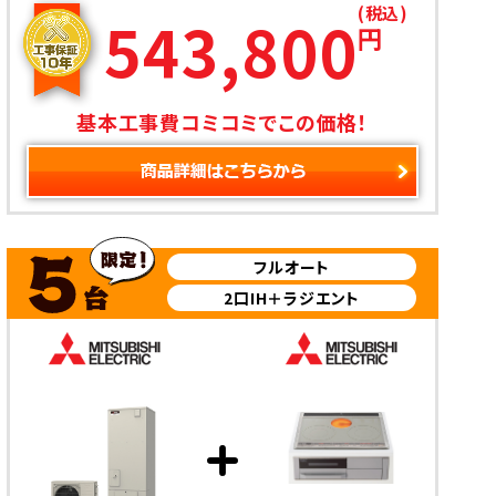
(税込)
543,800
円
基本工事費コミコミでこの価格！
フルオート
2口IH＋ラジエント