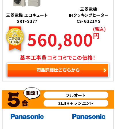
三菱電機
三菱電機 エコキュート
IHクッキングヒーター
SRT-S377
CS-G321MS
(税込)
560,800
円
基本工事費コミコミでこの価格！
フルオート
2口IH＋ラジエント