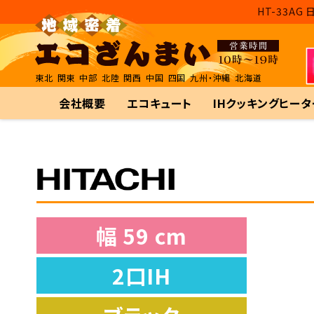
HT-33A
東北
関東
中部
北陸
関西
中国
四国
九州・沖縄
北海道
会社概要
エコキュート
IHクッキングヒータ
幅 59 cm
2口IH