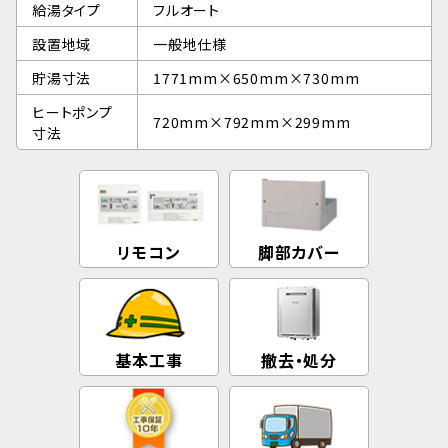
給湯タイプ
フルオート
設置地域
一般地仕様
貯湯寸法
1771mm×650mm×730mm
ヒートポンプ
720mm×792mm×299mm
寸法
リモコン
脚部カバー
基本工事
撤去・処分