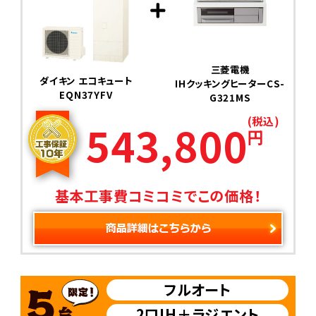
三菱電機
ダイキン エコキュート
IHクッキングヒーターCS-
EQN37YFV
G321MS
(税込)
543,800
円
基本工事費コミコミでこの価格！
フルオート
2口IH＋ラジエント