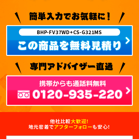
BHP-FV37WD+CS-G321MS
他社比較
大歓迎！
地元密着で
アフターフォロー
も安心！