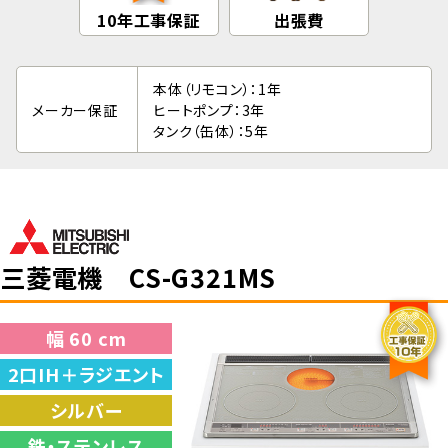
10年工事保証
出張費
本体（リモコン）：1年
メーカー保証
ヒートポンプ：3年
タンク（缶体）：5年
三菱電機 CS-G321MS
幅 60 cm
2口IH＋ラジエント
シルバー
鉄・ステンレス