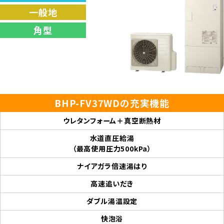
一般地
角型
BHP-FV37WDの充実機能
ウレタンフォーム＋真空断熱材
水道直圧給湯
（最高使用圧力500kPa）
ナイアガラ倍速湯はり
高速追いだき
ダブル湯温設定
快泡浴