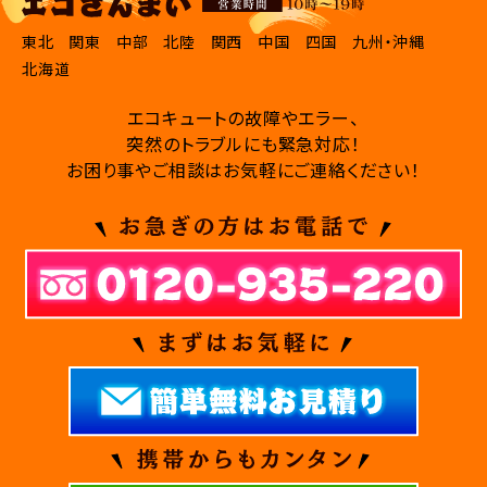
東北
関東
中部
北陸
関西
中国
四国
九州・沖縄
北海道
エコキュートの故障やエラー、
突然のトラブルにも緊急対応！
お困り事やご相談はお気軽にご連絡ください！