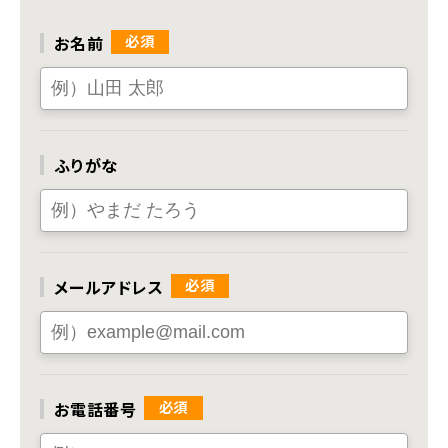
お名前
ふりがな
メールアドレス
お電話番号