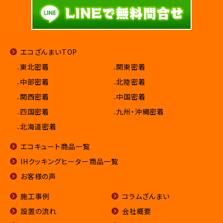
エコざんまいTOP
₋東北密着
₋関東密着
₋中部密着
₋北陸密着
₋関西密着
₋中国密着
₋四国密着
₋九州・沖縄密着
₋北海道密着
エコキュート商品一覧
IHクッキングヒーター商品一覧
お客様の声
施工事例
コラムざんまい
設置の流れ
会社概要