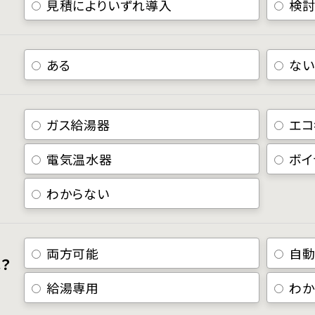
見積によりいずれ導入
検
ある
ない
ガス給湯器
エコ
電気温水器
ボイ
わからない
両方可能
自動
？
給湯専用
わか